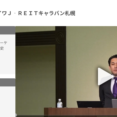
イワＪ‐ＲＥＩＴキャラバン札幌
マーケ
史